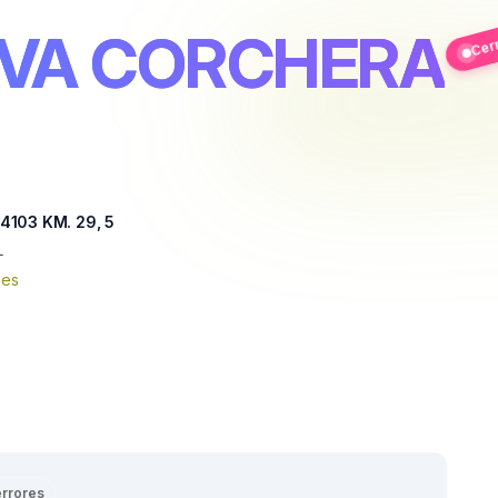
IVA CORCHERA
Cer
4103 KM. 29, 5
L
nes
errores