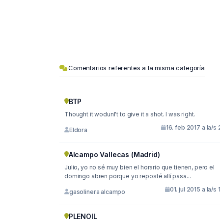
Comentarios referentes a la misma categoría
BTP
Thought it wodunl't to give it a shot. I was right.
16. feb 2017 a la/s 
Eldora
Alcampo Vallecas (Madrid)
Julio, yo no sé muy bien el horario que tienen, pero el
domingo abren porque yo reposté allí pasa...
01. jul 2015 a la/s 
gasolinera alcampo
PLENOIL