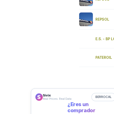
REPSOL
E.S. - BP
PATEROIL
Sivix
BERROCAL
Real Prices. Real Data
¿Eres un
comprador