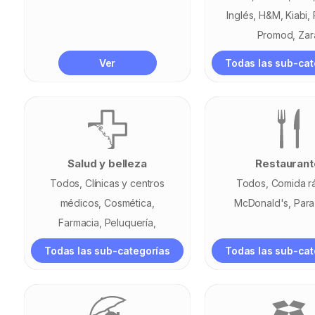
Inglés
H&M
Kiabi
Promod
Zar
Ver
Todas las sub-cat
Salud y belleza
Restaurant
Todos
Clínicas y centros
Todos
Comida r
médicos
Cosmética
McDonald's
Para
Farmacia
Peluquería
Perfumería
Todas las sub-categorías
Todas las sub-cat