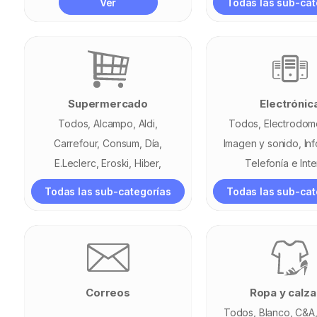
Ver
Todas las sub-cat
Supermercado
Electrónic
Todos
Alcampo
Aldi
Todos
Electrodom
Carrefour
Consum
Día
Imagen y sonido
In
E.Leclerc
Eroski
Hiber
Telefonía e Inte
Hipercor
Lidl
Masymas
Todas las sub-categorías
Todas las sub-cat
Mercadona
superCOR
Correos
Ropa y calz
Todos
Blanco
C&A