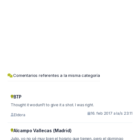
Comentarios referentes a la misma categoría
BTP
Thought it wodunl't to give it a shot. I was right.
16. feb 2017 a la/s 23:11
Eldora
Alcampo Vallecas (Madrid)
Julio, yo no sé muy bien el horario que tienen, pero el domingo