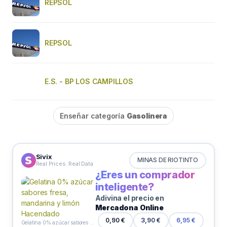
REPSOL
REPSOL
E.S. - BP LOS CAMPILLOS
Enseñar categoría
Gasolinera
Sivix
MINAS DE RIOTINTO
Real Prices. Real Data
¿Eres un comprador
inteligente?
Adivina el precio en
Mercadona Online
0,90 €
3,90 €
6,95 €
Gelatina 0% azúcar sabores fresa, mandarina y limón Hacendado