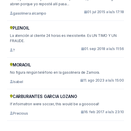
abren porque yo reposté allí pasa...
01. jul 2015 a la/s 17:18
gasolinera alcampo
PLENOIL
La atención al cliente 24 horas es inexistente. Es UN TIMO Y UN
FRAUDE.
01. sep 2018 a la/s 11:56
?
MORAOIL
No figura ningún teléfono en la gasolinera de Zamora.
11. ago 2023 a la/s 15:00
Isabel
CARBURANTES GARCIA LOZANO
If infoimatron were soccer, this would be a goooooal!
16. feb 2017 a la/s 23:10
Precious