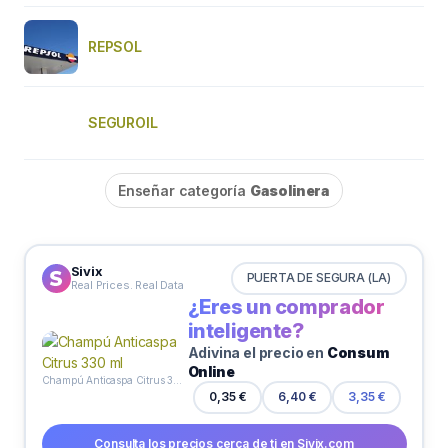
REPSOL
SEGUROIL
Enseñar categoría
Gasolinera
Sivix
PUERTA DE SEGURA (LA)
Real Prices. Real Data
¿Eres un comprador
inteligente?
Adivina el precio en
Consum
Online
Champú Anticaspa Citrus 330 ml
0,35 €
6,40 €
3,35 €
Consulta los precios cerca de ti en Sivix.com