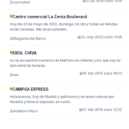
21. jul 2016 a la/s 11:59
curriculum
Centro comercial La Zenia Boulevard
Hoy día 22 de mayo de 2022, domingo, he ido y todas las tiendas
están cerradas. Me dicen ustedes...
22. may 2022 a la/s 11:56
Margarita del Barrio
EXOIL CHIVA
no se encuentran numeros de telefono en internet y los que hay no
dan señal de llamada.
16. feb 2015 a la/s 18:03
hec
CAMPSA EXPRESS
Hola buenas, Soy de Madrid y autónomo y en enero estuve por
Alicante y llene el deposito en vuest...
07. feb 2019 a la/s 12:32
Anselmo Plaza