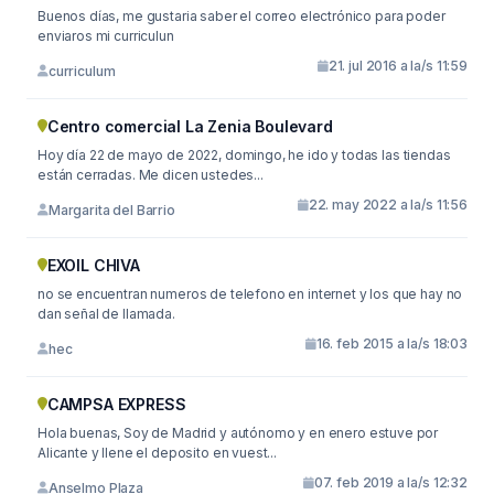
Buenos días, me gustaria saber el correo electrónico para poder
enviaros mi curriculun
21. jul 2016 a la/s 11:59
curriculum
Centro comercial La Zenia Boulevard
Hoy día 22 de mayo de 2022, domingo, he ido y todas las tiendas
están cerradas. Me dicen ustedes...
22. may 2022 a la/s 11:56
Margarita del Barrio
EXOIL CHIVA
no se encuentran numeros de telefono en internet y los que hay no
dan señal de llamada.
16. feb 2015 a la/s 18:03
hec
CAMPSA EXPRESS
Hola buenas, Soy de Madrid y autónomo y en enero estuve por
Alicante y llene el deposito en vuest...
07. feb 2019 a la/s 12:32
Anselmo Plaza