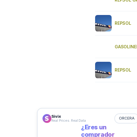
REPSOL
GASOLINE
REPSOL
Sivix
ORCERA
Real Prices. Real Data
¿Eres un
comprador