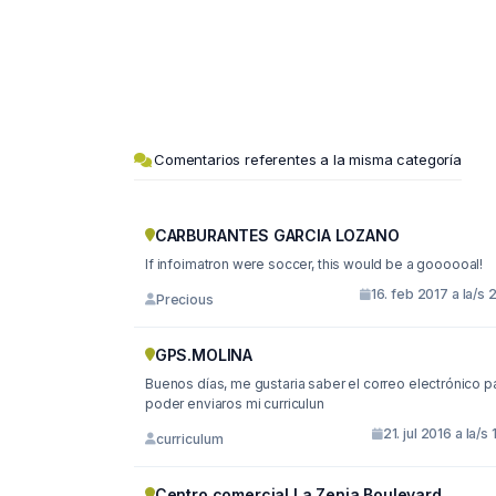
Comentarios referentes a la misma categoría
CARBURANTES GARCIA LOZANO
If infoimatron were soccer, this would be a goooooal!
16. feb 2017 a la/s 
Precious
GPS.MOLINA
Buenos días, me gustaria saber el correo electrónico para
poder enviaros mi curriculun
21. jul 2016 a la/s 
curriculum
Centro comercial La Zenia Boulevard