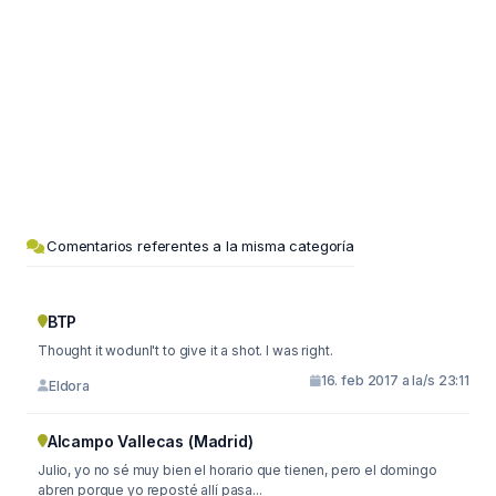
Comentarios referentes a la misma categoría
BTP
Thought it wodunl't to give it a shot. I was right.
16. feb 2017 a la/s 23:11
Eldora
Alcampo Vallecas (Madrid)
Julio, yo no sé muy bien el horario que tienen, pero el domingo
abren porque yo reposté allí pasa...