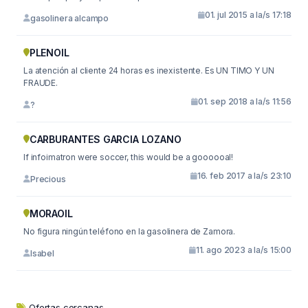
01. jul 2015 a la/s 17:18
gasolinera alcampo
PLENOIL
La atención al cliente 24 horas es inexistente. Es UN TIMO Y UN
FRAUDE.
01. sep 2018 a la/s 11:56
?
CARBURANTES GARCIA LOZANO
If infoimatron were soccer, this would be a goooooal!
16. feb 2017 a la/s 23:10
Precious
MORAOIL
No figura ningún teléfono en la gasolinera de Zamora.
11. ago 2023 a la/s 15:00
Isabel
Ofertas cercanas