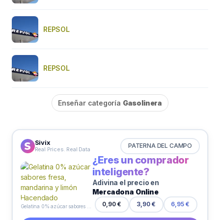
REPSOL
REPSOL
Enseñar categoría
Gasolinera
Sivix
PATERNA DEL CAMPO
Real Prices. Real Data
¿Eres un comprador
inteligente?
Adivina el precio en
Mercadona Online
0,90 €
3,90 €
6,95 €
Gelatina 0% azúcar sabores fresa, mandarina y limón Hacendado