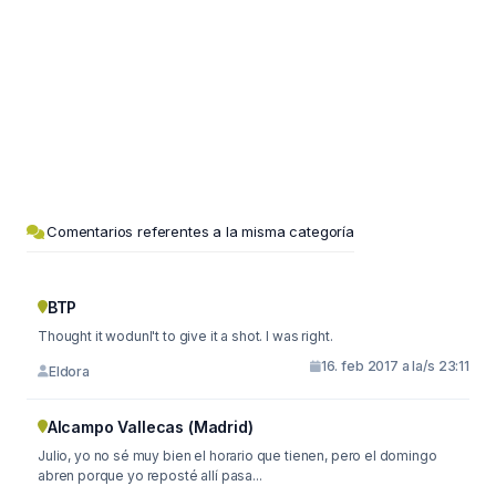
Comentarios referentes a la misma categoría
BTP
Thought it wodunl't to give it a shot. I was right.
16. feb 2017 a la/s 23:11
Eldora
Alcampo Vallecas (Madrid)
Julio, yo no sé muy bien el horario que tienen, pero el domingo
abren porque yo reposté allí pasa...