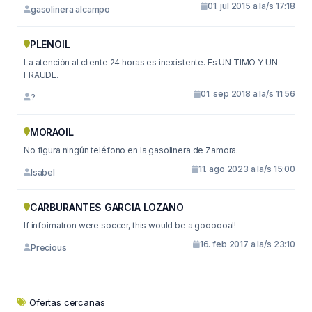
01. jul 2015 a la/s 17:18
gasolinera alcampo
PLENOIL
La atención al cliente 24 horas es inexistente. Es UN TIMO Y UN
FRAUDE.
01. sep 2018 a la/s 11:56
?
MORAOIL
No figura ningún teléfono en la gasolinera de Zamora.
11. ago 2023 a la/s 15:00
Isabel
CARBURANTES GARCIA LOZANO
If infoimatron were soccer, this would be a goooooal!
16. feb 2017 a la/s 23:10
Precious
Ofertas cercanas