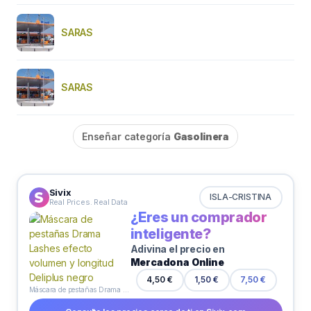
SARAS
SARAS
Enseñar categoría
Gasolinera
Sivix
ISLA-CRISTINA
Real Prices. Real Data
¿Eres un comprador
inteligente?
Adivina el precio en
Mercadona Online
4,50 €
1,50 €
7,50 €
Máscara de pestañas Drama Lashes efecto volumen y longitud Deliplus negro