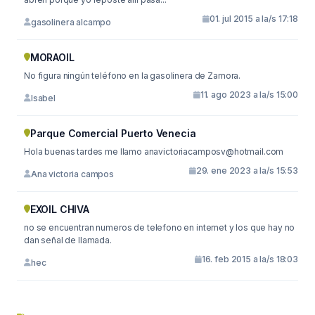
01. jul 2015 a la/s 17:18
gasolinera alcampo
MORAOIL
No figura ningún teléfono en la gasolinera de Zamora.
11. ago 2023 a la/s 15:00
Isabel
Parque Comercial Puerto Venecia
Hola buenas tardes me llamo
anavictoriacamposv@hotmail.com
29. ene 2023 a la/s 15:53
Ana victoria campos
EXOIL CHIVA
no se encuentran numeros de telefono en internet y los que hay no
dan señal de llamada.
16. feb 2015 a la/s 18:03
hec