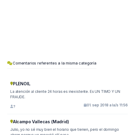
Comentarios referentes a la misma categoría
PLENOIL
La atención al cliente 24 horas es inexistente. Es UN TIMO Y UN
FRAUDE.
01. sep 2018 a la/s 11:56
?
Alcampo Vallecas (Madrid)
Julio, yo no sé muy bien el horario que tienen, pero el domingo
abren porque yo reposté allí pasa...