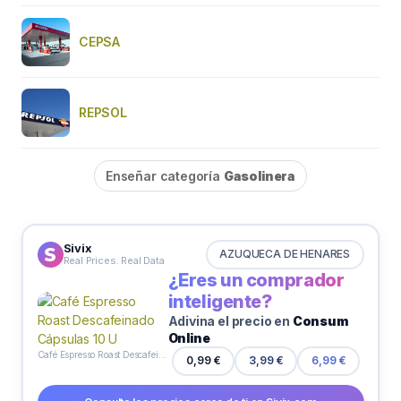
CEPSA
REPSOL
Enseñar categoría
Gasolinera
Sivix
AZUQUECA DE HENARES
Real Prices. Real Data
¿Eres un comprador
inteligente?
Adivina el precio en
Consum
Online
Café Espresso Roast Descafeinado Cápsulas 10 U
0,99 €
3,99 €
6,99 €