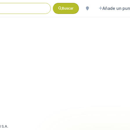
Añade un pun
Buscar
 S.A.