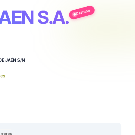
AEN S.A.
Cerrado
DE JAÉN S/N
nes
errores