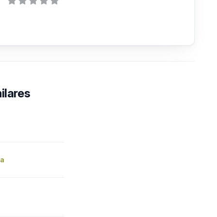
ilares
za