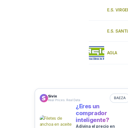
E.S. VIRG
E.S. SAN
AGLA
Sivix
BAEZA
Real Prices. Real Data
¿Eres un
comprador
inteligente?
Adivina el precio en