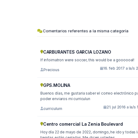
Comentarios referentes a la misma categoría
CARBURANTES GARCIA LOZANO
If infoimatron were soccer, this would be a goooooal!
16. feb 2017 a la/s 
Precious
GPS.MOLINA
Buenos días, me gustaria saber el correo electrónico para
poder enviaros mi curriculun
21. jul 2016 a la/s 
curriculum
Centro comercial La Zenia Boulevard
Hoy día 22 de mayo de 2022, domingo, he ido y todas las
tiendas están cerradas. Me dicen ustedes...