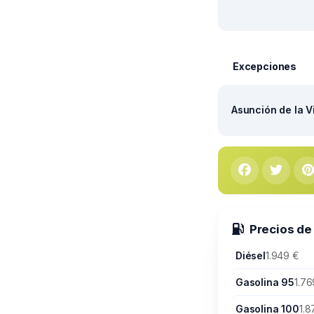
Excepciones
Asunción de la V
Precios de
Diésel
1.949 €
Gasolina 95
1.76
Gasolina 100
1.8