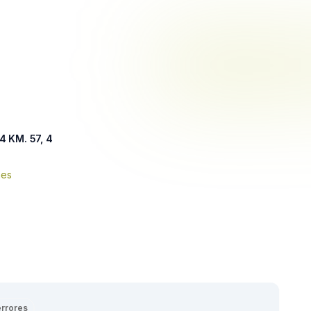
 KM. 57, 4
nes
errores