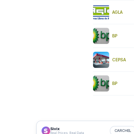
AGLA
BP
CEPSA
BP
Sivix
CARCHEL
Real Prices. Real Data