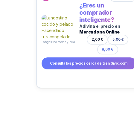
¿Eres un
comprador
inteligente?
Adivina el precio en
Mercadona Online
2,00 €
5,00 €
Langostino cocido y pelado Hacendado ultracongelado
8,00 €
Consulta los precios cerca de ti en Sivix.com