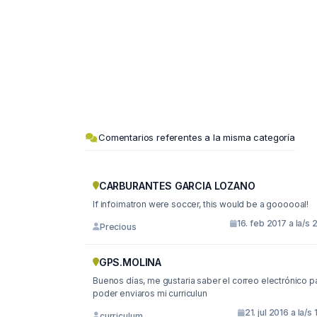
Comentarios referentes a la misma categoría
CARBURANTES GARCIA LOZANO
If infoimatron were soccer, this would be a goooooal!
16. feb 2017 a la/s 
Precious
GPS.MOLINA
Buenos días, me gustaria saber el correo electrónico para
poder enviaros mi curriculun
21. jul 2016 a la/s 
curriculum