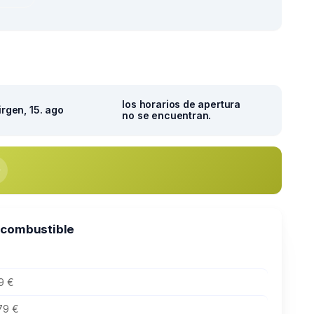
los horarios de apertura
irgen, 15. ago
no se encuentran.
 combustible
9 €
79 €