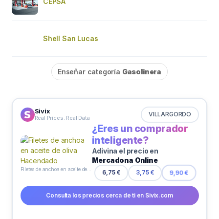
CEPSA
Shell San Lucas
Enseñar categoría
Gasolinera
Sivix
VILLARGORDO
Real Prices. Real Data
¿Eres un comprador
inteligente?
Adivina el precio en
Mercadona Online
Filetes de anchoa en aceite de oliva Hacendado
6,75 €
3,75 €
9,90 €
Consulta los precios cerca de ti en Sivix.com