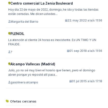
Centro comercial La Zenia Boulevard
Hoy día 22 de mayo de 2022, domingo, he ido y todas las tiendas
están cerradas. Me dicen ustedes...
22. may 2022 a la/s 11:56
Margarita del Barrio
PLENOIL
La atención al cliente 24 horas es inexistente. Es UN TIMO Y UN
FRAUDE.
01. sep 2018 a la/s 11:56
?
Alcampo Vallecas (Madrid)
Julio, yo no sé muy bien el horario que tienen, pero el domingo
abren porque yo reposté allí pasa...
01. jul 2015 a la/s 17:18
gasolinera alcampo
Ofertas cercanas