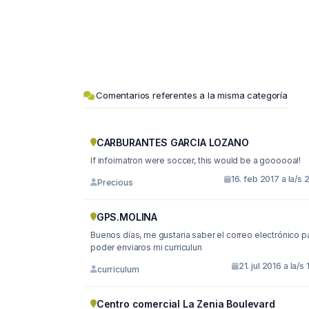
Comentarios referentes a la misma categoría
CARBURANTES GARCIA LOZANO
If infoimatron were soccer, this would be a goooooal!
16. feb 2017 a la/s 
Precious
GPS.MOLINA
Buenos días, me gustaria saber el correo electrónico para
poder enviaros mi curriculun
21. jul 2016 a la/s 
curriculum
Centro comercial La Zenia Boulevard