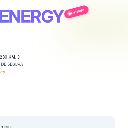
 ENERGY
Cerrado
230 KM. 3
 DE SEGURA
nes
errores