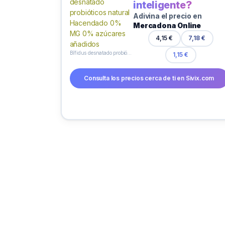
inteligente?
Adivina el precio en
Mercadona Online
4,15 €
7,18 €
Bífidus desnatado probióticos natural Hacendado 0% MG 0% azúcares añadidos
1,15 €
Consulta los precios cerca de ti en Sivix.com