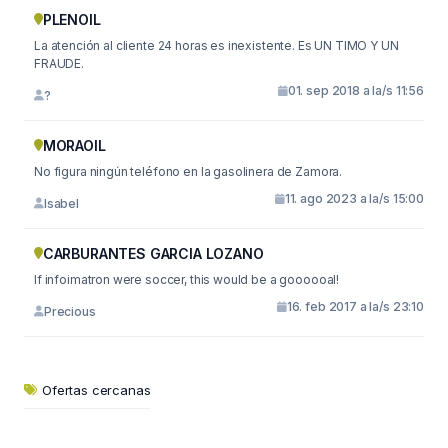
PLENOIL
La atención al cliente 24 horas es inexistente. Es UN TIMO Y UN
FRAUDE.
01. sep 2018 a la/s 11:56
?
MORAOIL
No figura ningún teléfono en la gasolinera de Zamora.
11. ago 2023 a la/s 15:00
Isabel
CARBURANTES GARCIA LOZANO
If infoimatron were soccer, this would be a goooooal!
16. feb 2017 a la/s 23:10
Precious
Ofertas cercanas