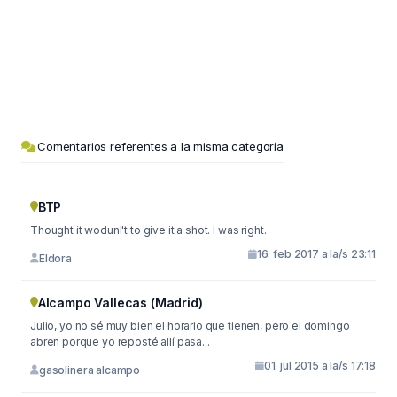
Comentarios referentes a la misma categoría
BTP
Thought it wodunl't to give it a shot. I was right.
16. feb 2017 a la/s 23:11
Eldora
Alcampo Vallecas (Madrid)
Julio, yo no sé muy bien el horario que tienen, pero el domingo
abren porque yo reposté allí pasa...
01. jul 2015 a la/s 17:18
gasolinera alcampo