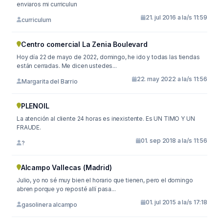
enviaros mi curriculun
21. jul 2016 a la/s 11:59
curriculum
Centro comercial La Zenia Boulevard
Hoy día 22 de mayo de 2022, domingo, he ido y todas las tiendas
están cerradas. Me dicen ustedes...
22. may 2022 a la/s 11:56
Margarita del Barrio
PLENOIL
La atención al cliente 24 horas es inexistente. Es UN TIMO Y UN
FRAUDE.
01. sep 2018 a la/s 11:56
?
Alcampo Vallecas (Madrid)
Julio, yo no sé muy bien el horario que tienen, pero el domingo
abren porque yo reposté allí pasa...
01. jul 2015 a la/s 17:18
gasolinera alcampo