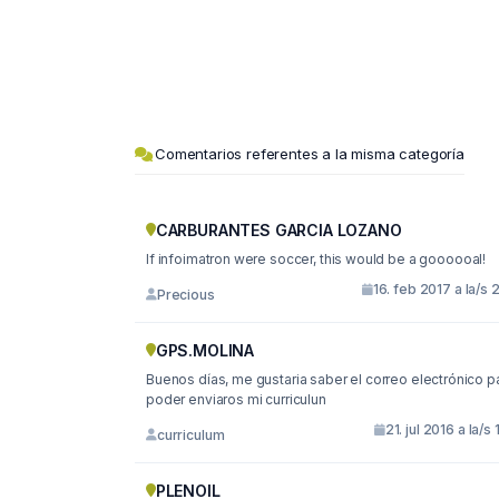
Comentarios referentes a la misma categoría
CARBURANTES GARCIA LOZANO
If infoimatron were soccer, this would be a goooooal!
16. feb 2017 a la/s 
Precious
GPS.MOLINA
Buenos días, me gustaria saber el correo electrónico para
poder enviaros mi curriculun
21. jul 2016 a la/s 
curriculum
PLENOIL