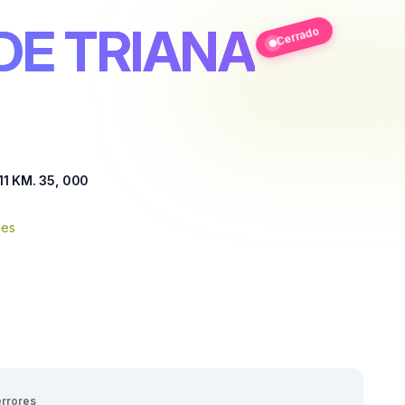
 DE TRIANA
Cerrado
1 KM. 35, 000
nes
errores