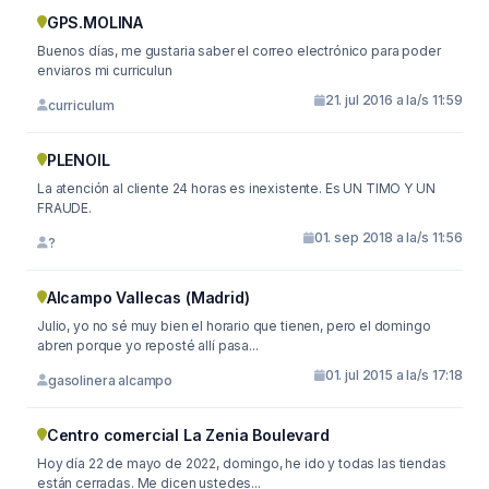
GPS.MOLINA
Buenos días, me gustaria saber el correo electrónico para poder
enviaros mi curriculun
21. jul 2016 a la/s 11:59
curriculum
PLENOIL
La atención al cliente 24 horas es inexistente. Es UN TIMO Y UN
FRAUDE.
01. sep 2018 a la/s 11:56
?
Alcampo Vallecas (Madrid)
Julio, yo no sé muy bien el horario que tienen, pero el domingo
abren porque yo reposté allí pasa...
01. jul 2015 a la/s 17:18
gasolinera alcampo
Centro comercial La Zenia Boulevard
Hoy día 22 de mayo de 2022, domingo, he ido y todas las tiendas
están cerradas. Me dicen ustedes...