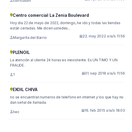
curriculum
Centro comercial La Zenia Boulevard
Hoy día 22 de mayo de 2022, domingo, he ido y todas las tiendas
están cerradas. Me dicen ustedes...
22. may 2022 a la/s 11:56
Margarita del Barrio
PLENOIL
La atención al cliente 24 horas es inexistente. Es UN TIMO Y UN
FRAUDE.
01. sep 2018 a la/s 11:56
?
EXOIL CHIVA
no se encuentran numeros de telefono en internet y los que hay no
dan señal de llamada.
16. feb 2015 a la/s 18:03
hec