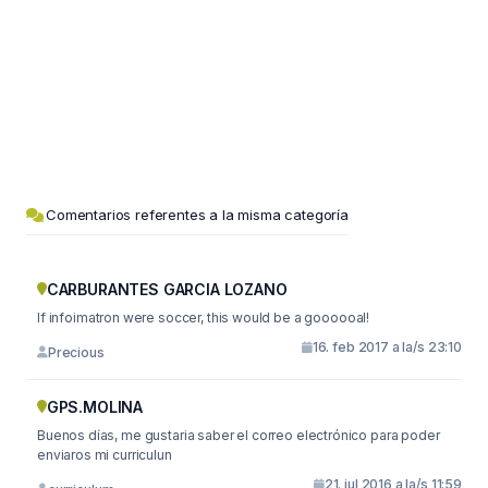
Comentarios referentes a la misma categoría
CARBURANTES GARCIA LOZANO
If infoimatron were soccer, this would be a goooooal!
16. feb 2017 a la/s 23:10
Precious
GPS.MOLINA
Buenos días, me gustaria saber el correo electrónico para poder
enviaros mi curriculun
21. jul 2016 a la/s 11:59