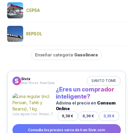
CEPSA
REPSOL
Enseñar categoría
Gasolinera
Sivix
SANTO TOME
Real Prices. Real Data
¿Eres un comprador
inteligente?
Adivina el precio en
Consum
Online
Lima regular (incl. Persian, Tahiti y Bearss), 1 kg
9,38 €
6,36 €
3,35 €
Consulta los precios cerca de ti en Sivix.com