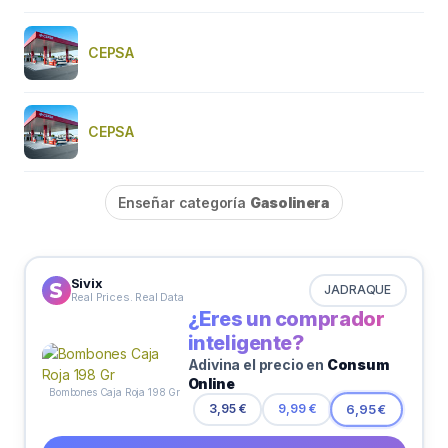
CEPSA
CEPSA
Enseñar categoría
Gasolinera
Sivix
JADRAQUE
Real Prices. Real Data
¿Eres un comprador
inteligente?
Adivina el precio en
Consum
Online
Bombones Caja Roja 198 Gr
3,95 €
9,99 €
6,95 €