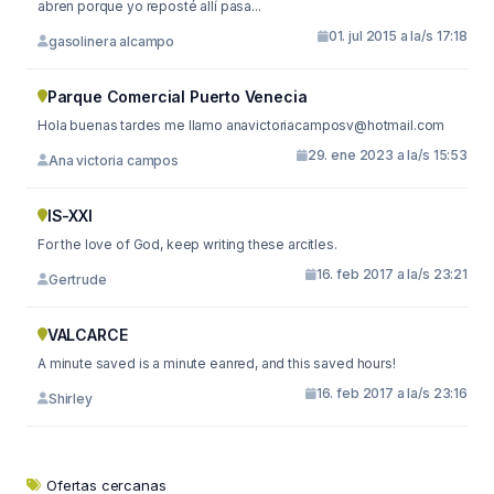
abren porque yo reposté allí pasa...
01. jul 2015 a la/s 17:18
gasolinera alcampo
Parque Comercial Puerto Venecia
Hola buenas tardes me llamo
anavictoriacamposv@hotmail.com
29. ene 2023 a la/s 15:53
Ana victoria campos
IS-XXI
For the love of God, keep writing these arcitles.
16. feb 2017 a la/s 23:21
Gertrude
VALCARCE
A minute saved is a minute eanred, and this saved hours!
16. feb 2017 a la/s 23:16
Shirley
Ofertas cercanas