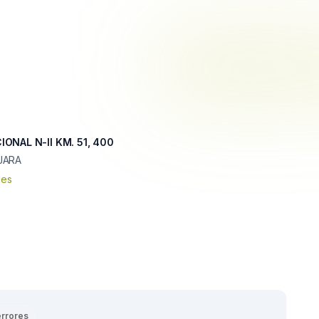
ONAL N-II KM. 51, 400
JARA
nes
errores