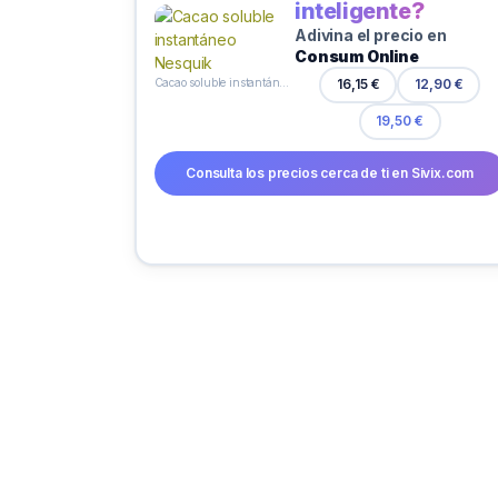
inteligente?
Adivina el precio en
Consum Online
Cacao soluble instantáneo Nesquik
16,15 €
12,90 €
19,50 €
Consulta los precios cerca de ti en Sivix.com