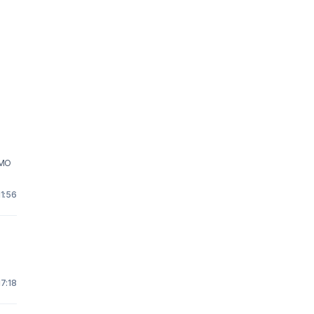
IMO
11:56
17:18