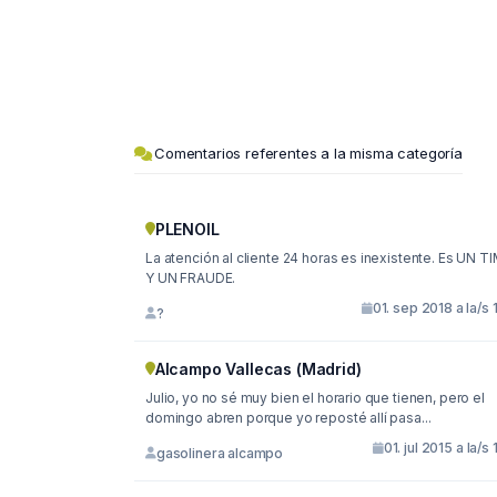
Comentarios referentes a la misma categoría
PLENOIL
La atención al cliente 24 horas es inexistente. Es UN T
Y UN FRAUDE.
01. sep 2018 a la/s 
?
Alcampo Vallecas (Madrid)
Julio, yo no sé muy bien el horario que tienen, pero el
domingo abren porque yo reposté allí pasa...
01. jul 2015 a la/s 
gasolinera alcampo