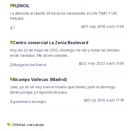
PLENOIL
La atención al cliente 24 horas es inexistente. Es UN TIMO Y UN
FRAUDE.
01. sep 2018 a la/s 11:56
?
Centro comercial La Zenia Boulevard
Hoy día 22 de mayo de 2022, domingo, he ido y todas las tiendas
están cerradas. Me dicen ustedes...
22. may 2022 a la/s 11:56
Margarita del Barrio
Alcampo Vallecas (Madrid)
Julio, yo no sé muy bien el horario que tienen, pero el domingo
abren porque yo reposté allí pasa...
01. jul 2015 a la/s 17:18
gasolinera alcampo
Ofertas cercanas