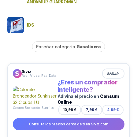
ANDAMUR GUARROMAN
IDS
Enseñar categoría
Gasolinera
Sivix
BAILEN
Real Prices. Real Data
¿Eres un comprador
inteligente?
Adivina el precio en
Consum
Online
Colorete Bronceador Sunkisser 32 Clouds 1 U
10,99 €
7,99 €
4,99 €
Consulta los precios cerca de ti en Sivix.com