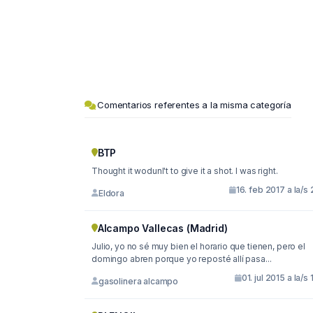
Comentarios referentes a la misma categoría
BTP
Thought it wodunl't to give it a shot. I was right.
16. feb 2017 a la/s 
Eldora
Alcampo Vallecas (Madrid)
Julio, yo no sé muy bien el horario que tienen, pero el
domingo abren porque yo reposté allí pasa...
01. jul 2015 a la/s 
gasolinera alcampo