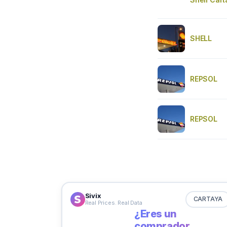
SHELL
REPSOL
REPSOL
Sivix
CARTAYA
Real Prices. Real Data
¿Eres un
comprador