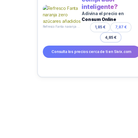
inteligente?
Adivina el precio en
Consum Online
Refresco Fanta naranja zero azúcares añadidos
1,85 €
7,87 €
4,85 €
Consulta los precios cerca de ti en Sivix.com