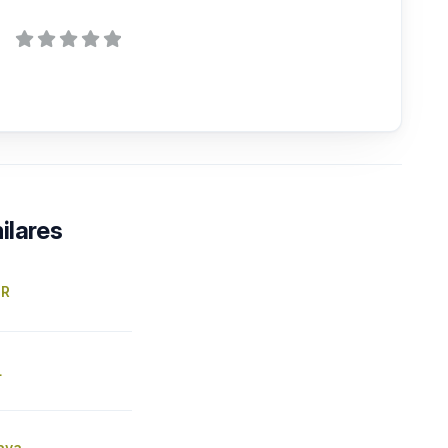
ilares
UR
L
aya