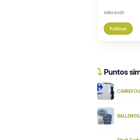
Valoración
Puntos sim
CARREFO
BALLENOI
Shell Cart