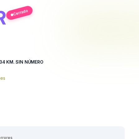
R
Cerrado
34 KM. SIN NÚMERO
nes
errores