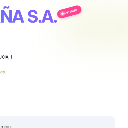
ÑA S.A.
Cerrado
CIA, 1
nes
errores