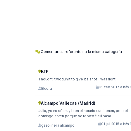
Comentarios referentes a la misma categoría
BTP
Thought it wodunl't to give it a shot. I was right.
16. feb 2017 a la/s 
Eldora
Alcampo Vallecas (Madrid)
Julio, yo no sé muy bien el horario que tienen, pero el
domingo abren porque yo reposté allí pasa...
01. jul 2015 a la/s 
gasolinera alcampo