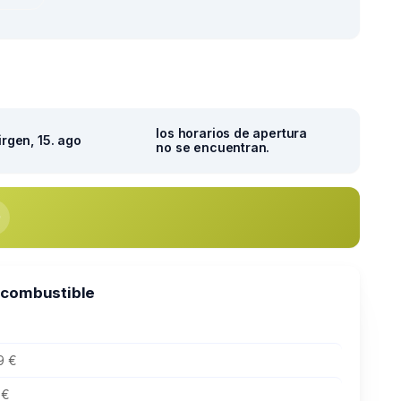
los horarios de apertura
irgen, 15. ago
no se encuentran.
 combustible
9 €
 €