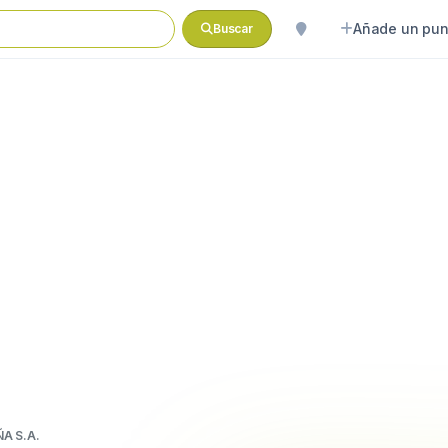
Añade un pun
Buscar
ÑA S.A.