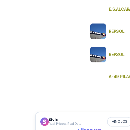
E.S.ALCAR
REPSOL
REPSOL
A-49 PILA
Sivix
HINOJOS
Real Prices. Real Data
¿Eres un