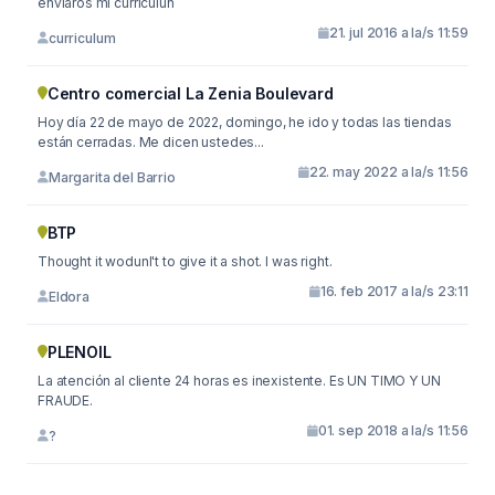
enviaros mi curriculun
21. jul 2016 a la/s 11:59
curriculum
Centro comercial La Zenia Boulevard
Hoy día 22 de mayo de 2022, domingo, he ido y todas las tiendas
están cerradas. Me dicen ustedes...
22. may 2022 a la/s 11:56
Margarita del Barrio
BTP
Thought it wodunl't to give it a shot. I was right.
16. feb 2017 a la/s 23:11
Eldora
PLENOIL
La atención al cliente 24 horas es inexistente. Es UN TIMO Y UN
FRAUDE.
01. sep 2018 a la/s 11:56
?