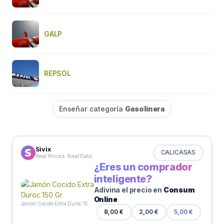
GALP
REPSOL
Enseñar categoría
Gasolinera
Sivix
CALICASAS
Real Prices. Real Data
¿Eres un comprador
inteligente?
Adivina el precio en
Consum
Online
Jamón Cocido Extra Duroc 150 Gr
8,00 €
2,00 €
5,00 €