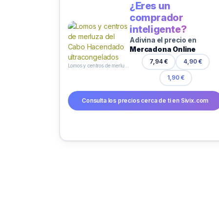
¿Eres un
comprador
inteligente?
Adivina el precio en
Mercadona Online
7,94 €
4,90 €
Lomos y centros de merluza del Cabo Hacendado ultracongelados
1,90 €
Consulta los precios cerca de ti en Sivix.com