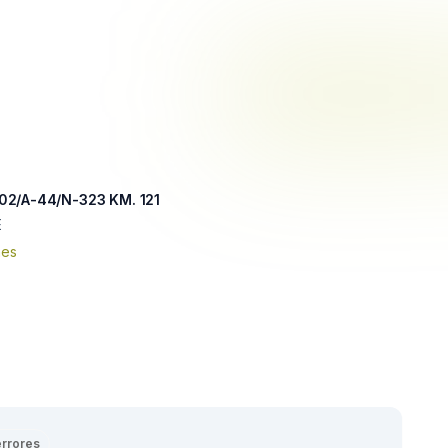
02/A-44/N-323 KM. 121
E
nes
errores