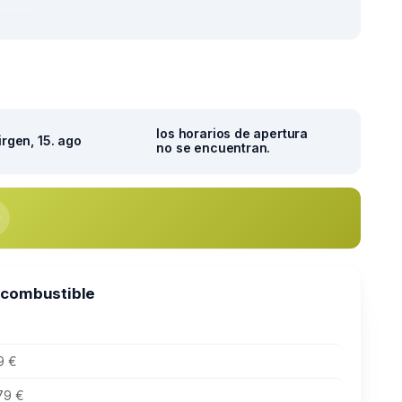
los horarios de apertura
irgen, 15. ago
no se encuentran.
 combustible
9 €
79 €