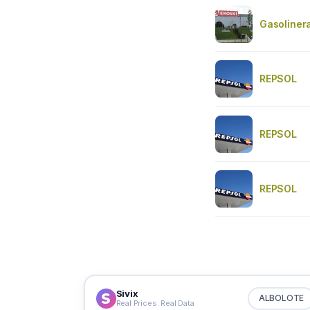
Gasolinera
REPSOL
REPSOL
REPSOL
Sivix
ALBOLOTE
Real Prices. Real Data