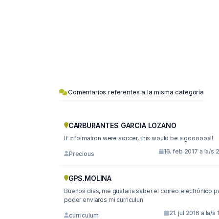
Comentarios referentes a la misma categoría
CARBURANTES GARCIA LOZANO
If infoimatron were soccer, this would be a goooooal!
16. feb 2017 a la/s 
Precious
GPS.MOLINA
Buenos días, me gustaria saber el correo electrónico para
poder enviaros mi curriculun
21. jul 2016 a la/s 
curriculum