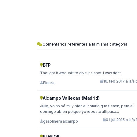
Comentarios referentes a la misma categoría
BTP
Thought it wodunl't to give it a shot. I was right.
16. feb 2017 a la/s 
Eldora
Alcampo Vallecas (Madrid)
Julio, yo no sé muy bien el horario que tienen, pero el
domingo abren porque yo reposté allí pasa...
01. jul 2015 a la/s 
gasolinera alcampo
PLENOIL