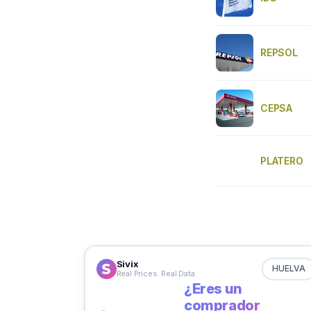
REPSOL
CEPSA
PLATERO
Sivix
HUELVA
Real Prices. Real Data
¿Eres un
comprador