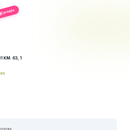
Cerrado
 KM. 63, 1
nes
errores