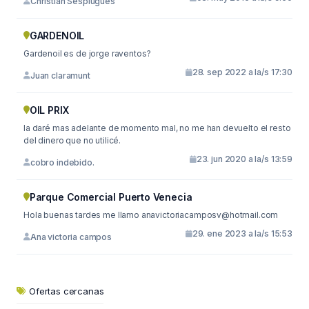
Christian Sesplugues
GARDENOIL
Gardenoil es de jorge raventos?
28. sep 2022 a la/s 17:30
Juan claramunt
OIL PRIX
la daré mas adelante de momento mal, no me han devuelto el resto
del dinero que no utilicé.
23. jun 2020 a la/s 13:59
cobro indebido.
Parque Comercial Puerto Venecia
Hola buenas tardes me llamo
anavictoriacamposv@hotmail.com
29. ene 2023 a la/s 15:53
Ana victoria campos
Ofertas cercanas