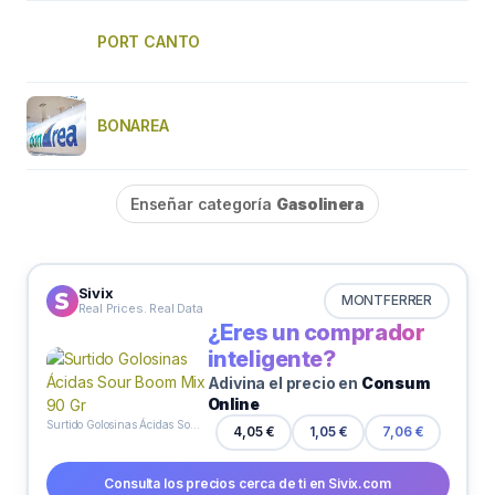
PORT CANTO
BONAREA
Enseñar categoría
Gasolinera
Sivix
MONTFERRER
Real Prices. Real Data
¿Eres un comprador
inteligente?
Adivina el precio en
Consum
Online
Surtido Golosinas Ácidas Sour Boom Mix 90 Gr
4,05 €
1,05 €
7,06 €
Consulta los precios cerca de ti en Sivix.com