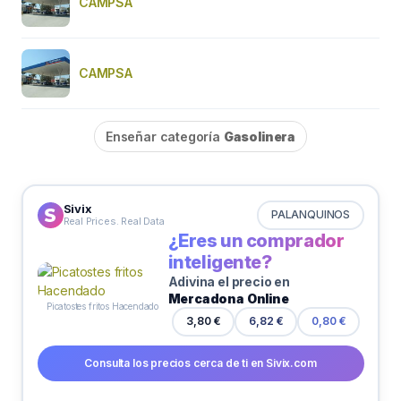
CAMPSA
CAMPSA
Enseñar categoría
Gasolinera
Sivix
PALANQUINOS
Real Prices. Real Data
¿Eres un comprador
inteligente?
Adivina el precio en
Mercadona Online
Picatostes fritos Hacendado
3,80 €
6,82 €
0,80 €
Consulta los precios cerca de ti en Sivix.com