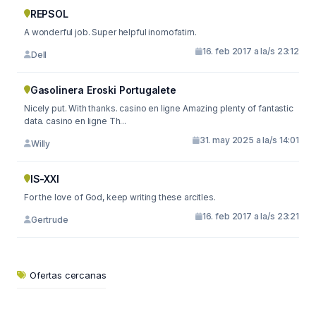
REPSOL
A wonderful job. Super helpful inomofatirn.
16. feb 2017 a la/s 23:12
Dell
Gasolinera Eroski Portugalete
Nicely put. With thanks. casino en ligne Amazing plenty of fantastic
data. casino en ligne Th...
31. may 2025 a la/s 14:01
Willy
IS-XXI
For the love of God, keep writing these arcitles.
16. feb 2017 a la/s 23:21
Gertrude
Ofertas cercanas