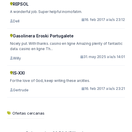
REPSOL
A wonderful job. Super helpful inomofatirn.
16. feb 2017 a la/s 23:12
Dell
Gasolinera Eroski Portugalete
Nicely put. With thanks. casino en ligne Amazing plenty of fantastic
data. casino en ligne Th...
31. may 2025 a la/s 14:01
Willy
IS-XXI
For the love of God, keep writing these arcitles.
16. feb 2017 a la/s 23:21
Gertrude
Ofertas cercanas