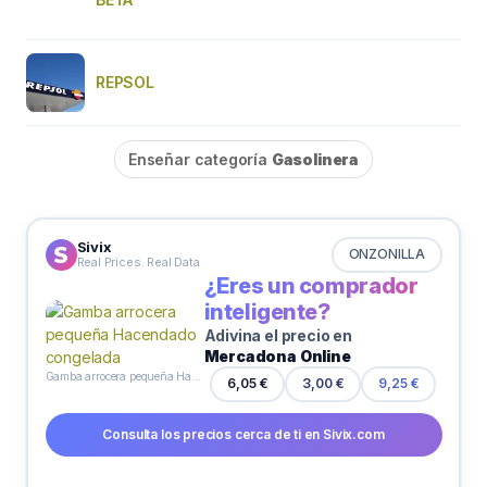
REPSOL
Enseñar categoría
Gasolinera
Sivix
ONZONILLA
Real Prices. Real Data
¿Eres un comprador
inteligente?
Adivina el precio en
Mercadona Online
Gamba arrocera pequeña Hacendado congelada
6,05 €
3,00 €
9,25 €
Consulta los precios cerca de ti en Sivix.com