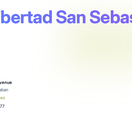
ibertad San Seba
Avenue
tian
nes
 77