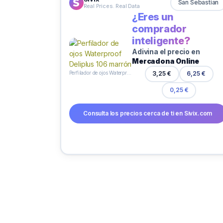
San Sebastian
Real Prices. Real Data
¿Eres un
comprador
inteligente?
Adivina el precio en
Mercadona Online
Perfilador de ojos Waterproof Deliplus 106 marrón
3,25 €
6,25 €
0,25 €
Consulta los precios cerca de ti en Sivix.com