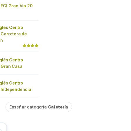
 ECI Gran Via 20
nglés Centro
 Carretera de
ún
nglés Centro
 Gran Casa
nglés Centro
 Independencia
Enseñar categoría
Cafetería