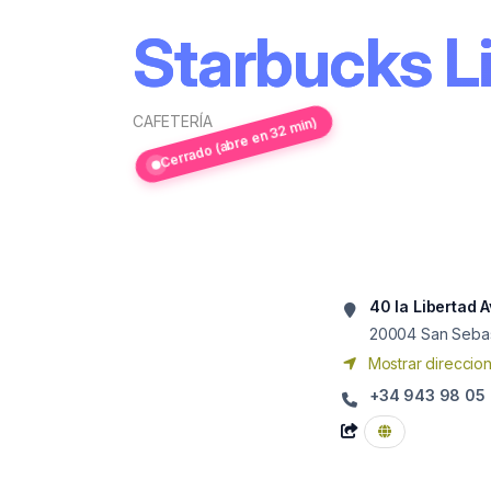
Starbucks L
CAFETERÍA
Cerrado (abre en 32 min)
40 la Libertad 
20004
San Sebas
Mostrar direccio
+34 943 98 05