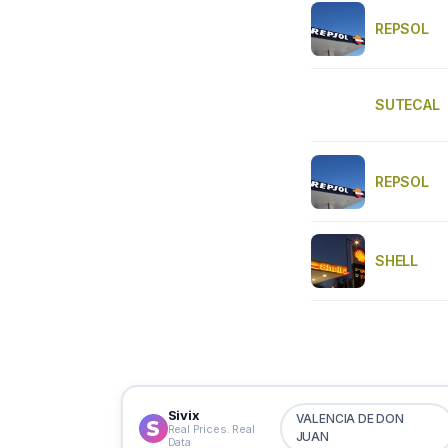
REPSOL
SUTECAL
REPSOL
SHELL
Sivix
VALENCIA DE DON
Real Prices. Real
JUAN
Data