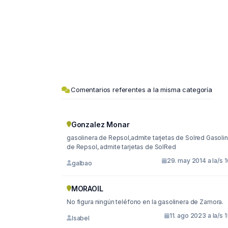
Comentarios referentes a la misma categoría
Gonzalez Monar
gasolinera de Repsol,admite tarjetas de Solred Gasolinera
de Repsol, admite tarjetas de SolRed
29. may 2014 a la/s 
galbao
MORAOIL
No figura ningún teléfono en la gasolinera de Zamora.
11. ago 2023 a la/s 
Isabel