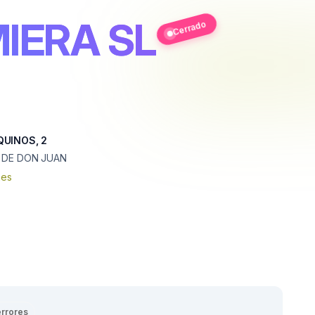
IERA SL
Cerrado
QUINOS, 2
 DE DON JUAN
nes
errores