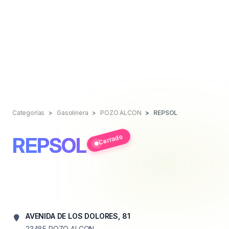
Categorías
Gasolinera
POZO ALCON
REPSOL
Cerrado
REPSOL
AVENIDA DE LOS DOLORES, 81
23485
POZO ALCON