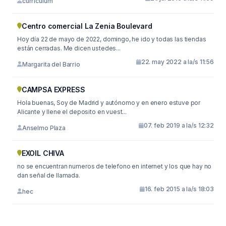
curriculum
Centro comercial La Zenia Boulevard
Hoy día 22 de mayo de 2022, domingo, he ido y todas las tiendas
están cerradas. Me dicen ustedes...
22. may 2022 a la/s 11:56
Margarita del Barrio
CAMPSA EXPRESS
Hola buenas, Soy de Madrid y autónomo y en enero estuve por
Alicante y llene el deposito en vuest...
07. feb 2019 a la/s 12:32
Anselmo Plaza
EXOIL CHIVA
no se encuentran numeros de telefono en internet y los que hay no
dan señal de llamada.
16. feb 2015 a la/s 18:03
hec