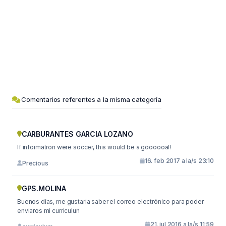
Comentarios referentes a la misma categoría
CARBURANTES GARCIA LOZANO
If infoimatron were soccer, this would be a goooooal!
16. feb 2017 a la/s 23:10
Precious
GPS.MOLINA
Buenos días, me gustaria saber el correo electrónico para poder
enviaros mi curriculun
21. jul 2016 a la/s 11:59