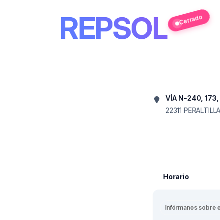
REPSOL
Cerrado
VÍA N-240, 173,
22311
PERALTILL
Horario
Infórmanos sobre 