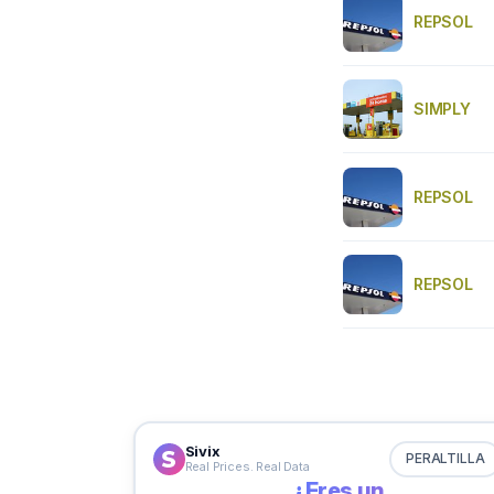
REPSOL
SIMPLY
REPSOL
REPSOL
Sivix
PERALTILLA
Real Prices. Real Data
¿Eres un