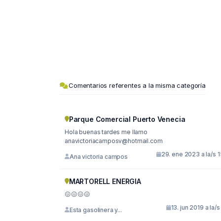
Comentarios referentes a la misma categoría
Parque Comercial Puerto Venecia
Hola buenas tardes me llamo
anavictoriacamposv@hotmail.com
29. ene 2023 a la/s 
Ana victoria campos
MARTORELL ENERGIA
😖😖😖😖
13. jun 2019 a la/s
Esta gasolinera y...