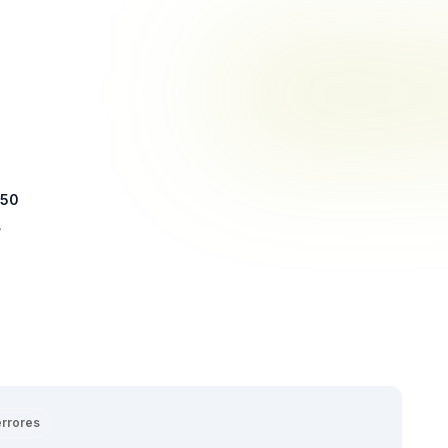
 50
A
errores