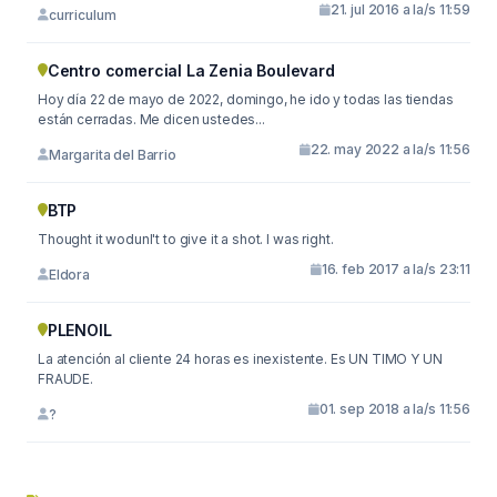
21. jul 2016 a la/s 11:59
curriculum
Centro comercial La Zenia Boulevard
Hoy día 22 de mayo de 2022, domingo, he ido y todas las tiendas
están cerradas. Me dicen ustedes...
22. may 2022 a la/s 11:56
Margarita del Barrio
BTP
Thought it wodunl't to give it a shot. I was right.
16. feb 2017 a la/s 23:11
Eldora
PLENOIL
La atención al cliente 24 horas es inexistente. Es UN TIMO Y UN
FRAUDE.
01. sep 2018 a la/s 11:56
?