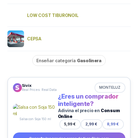
LOW COST TIBURONOIL
CEPSA
Enseñar categoría
Gasolinera
Sivix
MONTELUZ
Real Prices. Real Data
¿Eres un comprador
inteligente?
Adivina el precio en
Consum
Online
Salsa con Soja 150 ml
5,99 €
2,99 €
8,99 €