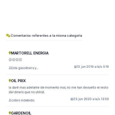
Comentarios referentes a la misma categoría
MARTORELL ENERGIA
😖😖😖😖
13. jun 2019 a la/s 0:19
Esta gasolinera y...
OIL PRIX
la daré mas adelante de momento mal, no me han devuelto el resto
del dinero que no utilicé.
23. jun 2020 a la/s 13:59
cobro indebido.
GARDENOIL