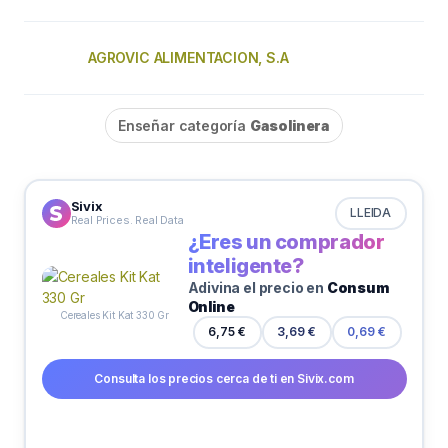
AGROVIC ALIMENTACION, S.A
Enseñar categoría
Gasolinera
Sivix
LLEIDA
Real Prices. Real Data
¿Eres un comprador
inteligente?
Adivina el precio en
Consum
Online
Cereales Kit Kat 330 Gr
6,75 €
3,69 €
0,69 €
Consulta los precios cerca de ti en Sivix.com