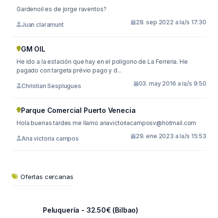
Gardenoil es de jorge raventos?
28. sep 2022 a la/s 17:30
Juan claramunt
GM OIL
He ido a la estación que hay en el polígono de La Ferreria. He
pagado con targeta prévio pago y d...
03. may 2016 a la/s 9:50
Christian Sesplugues
Parque Comercial Puerto Venecia
Hola buenas tardes me llamo
anavictoriacamposv@hotmail.com
29. ene 2023 a la/s 15:53
Ana victoria campos
Ofertas cercanas
Peluquería - 32.50€ (Bilbao)