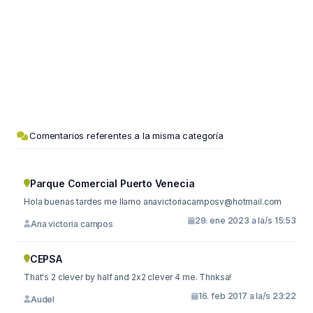
Comentarios referentes a la misma categoría
Parque Comercial Puerto Venecia
Hola buenas tardes me llamo
anavictoriacamposv@hotmail.com
29. ene 2023 a la/s 15:53
Ana victoria campos
CEPSA
That's 2 clever by half and 2x2 clever 4 me. Thnksa!
16. feb 2017 a la/s 23:22
Audel