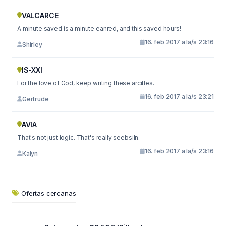
VALCARCE
A minute saved is a minute eanred, and this saved hours!
16. feb 2017 a la/s 23:16
Shirley
IS-XXI
For the love of God, keep writing these arcitles.
16. feb 2017 a la/s 23:21
Gertrude
AVIA
That's not just logic. That's really seebsiln.
16. feb 2017 a la/s 23:16
Kalyn
Ofertas cercanas