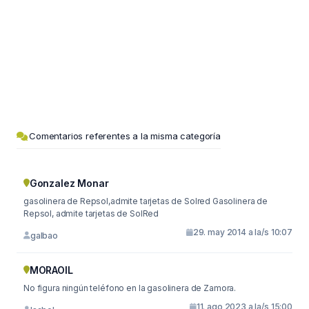
Comentarios referentes a la misma categoría
Gonzalez Monar
gasolinera de Repsol,admite tarjetas de Solred Gasolinera de
Repsol, admite tarjetas de SolRed
29. may 2014 a la/s 10:07
galbao
MORAOIL
No figura ningún teléfono en la gasolinera de Zamora.
11. ago 2023 a la/s 15:00