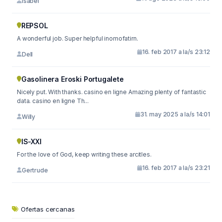
Isabel
REPSOL
A wonderful job. Super helpful inomofatirn.
16. feb 2017 a la/s 23:12
Dell
Gasolinera Eroski Portugalete
Nicely put. With thanks. casino en ligne Amazing plenty of fantastic
data. casino en ligne Th...
31. may 2025 a la/s 14:01
Willy
IS-XXI
For the love of God, keep writing these arcitles.
16. feb 2017 a la/s 23:21
Gertrude
Ofertas cercanas