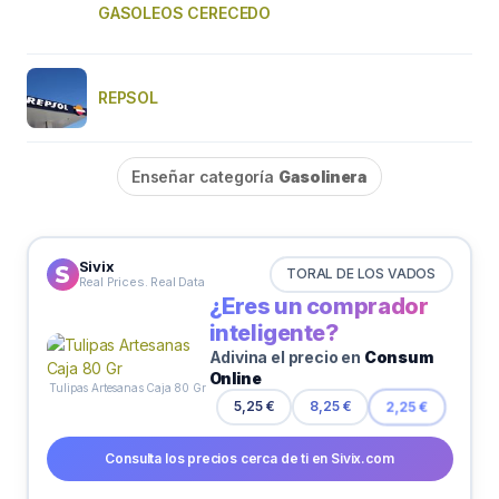
GASOLEOS CERECEDO
REPSOL
Enseñar categoría
Gasolinera
Sivix
TORAL DE LOS VADOS
Real Prices. Real Data
¿Eres un comprador
inteligente?
Adivina el precio en
Consum
Online
Tulipas Artesanas Caja 80 Gr
5,25 €
8,25 €
2,25 €
Consulta los precios cerca de ti en Sivix.com