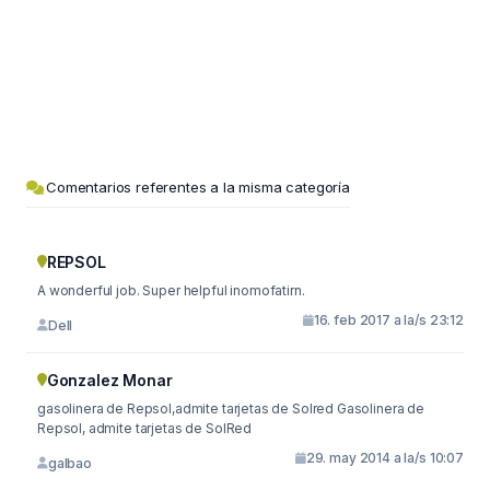
Comentarios referentes a la misma categoría
REPSOL
A wonderful job. Super helpful inomofatirn.
16. feb 2017 a la/s 23:12
Dell
Gonzalez Monar
gasolinera de Repsol,admite tarjetas de Solred Gasolinera de
Repsol, admite tarjetas de SolRed
29. may 2014 a la/s 10:07
galbao