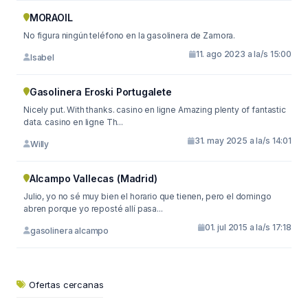
MORAOIL
No figura ningún teléfono en la gasolinera de Zamora.
11. ago 2023 a la/s 15:00
Isabel
Gasolinera Eroski Portugalete
Nicely put. With thanks. casino en ligne Amazing plenty of fantastic
data. casino en ligne Th...
31. may 2025 a la/s 14:01
Willy
Alcampo Vallecas (Madrid)
Julio, yo no sé muy bien el horario que tienen, pero el domingo
abren porque yo reposté allí pasa...
01. jul 2015 a la/s 17:18
gasolinera alcampo
Ofertas cercanas