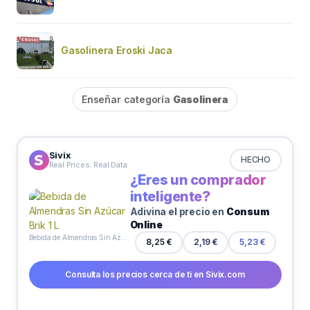
Gasolinera Eroski Jaca
Enseñar categoría
Gasolinera
Sivix
HECHO
Real Prices. Real Data
¿Eres un comprador
inteligente?
Adivina el precio en
Consum
Online
Bebida de Almendras Sin Azúcar Brik 1 L
8,25 €
2,19 €
5,23 €
Consulta los precios cerca de ti en Sivix.com