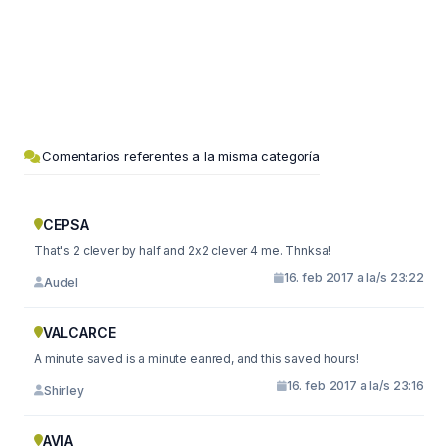
Comentarios referentes a la misma categoría
CEPSA
That's 2 clever by half and 2x2 clever 4 me. Thnksa!
16. feb 2017 a la/s 23:22
Audel
VALCARCE
A minute saved is a minute eanred, and this saved hours!
16. feb 2017 a la/s 23:16
Shirley
AVIA