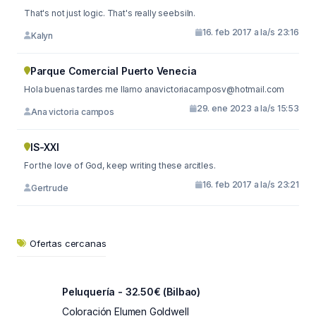
That's not just logic. That's really seebsiln.
16. feb 2017 a la/s 23:16
Kalyn
Parque Comercial Puerto Venecia
Hola buenas tardes me llamo
anavictoriacamposv@hotmail.com
29. ene 2023 a la/s 15:53
Ana victoria campos
IS-XXI
For the love of God, keep writing these arcitles.
16. feb 2017 a la/s 23:21
Gertrude
Ofertas cercanas
Peluquería - 32.50€ (Bilbao)
Coloración Elumen Goldwell