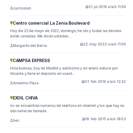
21. jul 2016 a la/s 11:59
curriculum
Centro comercial La Zenia Boulevard
Hoy día 22 de mayo de 2022, domingo, he ido y todas las tiendas
están cerradas. Me dicen ustedes...
22. may 2022 a la/s 11:56
Margarita del Barrio
CAMPSA EXPRESS
Hola buenas, Soy de Madrid y autónomo y en enero estuve por
Alicante y llene el deposito en vuest...
07. feb 2019 a la/s 12:32
Anselmo Plaza
EXOIL CHIVA
no se encuentran numeros de telefono en internet y los que hay no
dan señal de llamada.
16. feb 2015 a la/s 18:03
hec