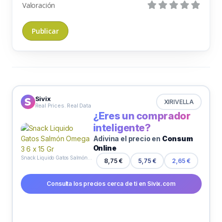
Valoración
Sivix
XIRIVELLA
Real Prices. Real Data
¿Eres un comprador
inteligente?
Adivina el precio en
Consum
Online
Snack Liquido Gatos Salmón Omega 3 6 x 15 Gr
8,75 €
5,75 €
2,65 €
Consulta los precios cerca de ti en Sivix.com