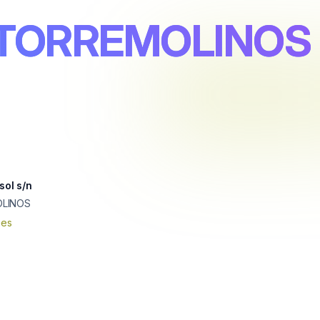
 TORREMOLINOS
sol s/n
LINOS
nes