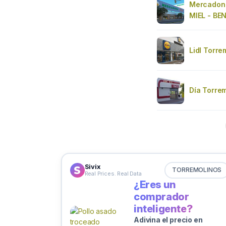
Mercadon
MIEL - B
Lidl Torre
Día Torre
Sivix
TORREMOLINOS
Real Prices. Real Data
¿Eres un
comprador
inteligente?
Adivina el precio en