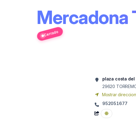
Mercadona
Cerrado
plaza costa del 
29620
TORREMO
Mostrar direccio
952051677