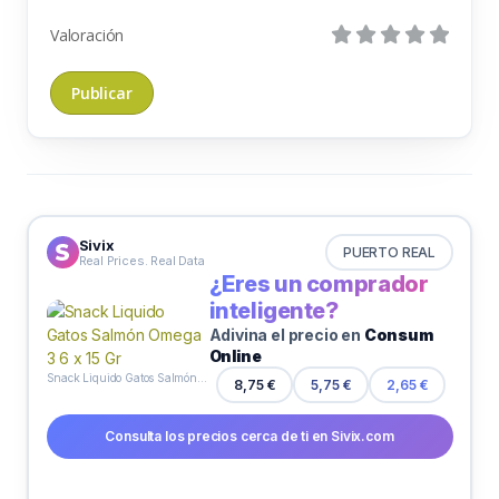
Valoración
Sivix
PUERTO REAL
Real Prices. Real Data
¿Eres un comprador
inteligente?
Adivina el precio en
Consum
Online
Snack Liquido Gatos Salmón Omega 3 6 x 15 Gr
8,75 €
5,75 €
2,65 €
Consulta los precios cerca de ti en Sivix.com