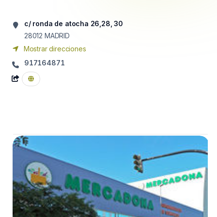
c/ ronda de atocha 26,28, 30
28012
MADRID
Mostrar direcciones
917164871