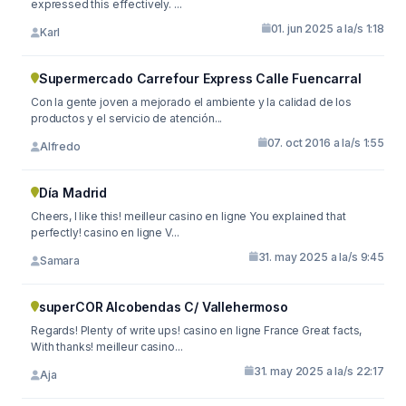
expressed this effectively. ...
01. jun 2025 a la/s 1:18
Karl
Supermercado Carrefour Express Calle Fuencarral
Con la gente joven a mejorado el ambiente y la calidad de los
productos y el servicio de atención...
07. oct 2016 a la/s 1:55
Alfredo
Día Madrid
Cheers, I like this! meilleur casino en ligne You explained that
perfectly! casino en ligne V...
31. may 2025 a la/s 9:45
Samara
superCOR Alcobendas C/ Vallehermoso
Regards! Plenty of write ups! casino en ligne France Great facts,
With thanks! meilleur casino...
31. may 2025 a la/s 22:17
Aja