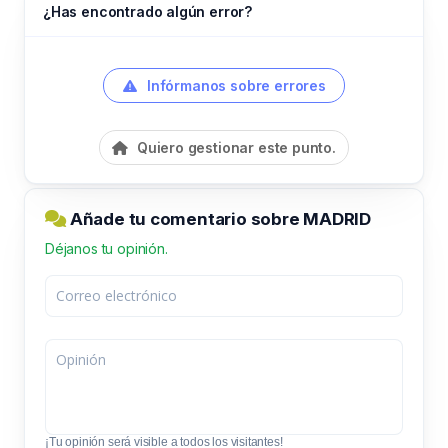
¿Has encontrado algún error?
Infórmanos sobre errores
Quiero gestionar este punto.
Añade tu comentario sobre MADRID
Déjanos tu opinión.
¡Tu opinión será visible a todos los visitantes!