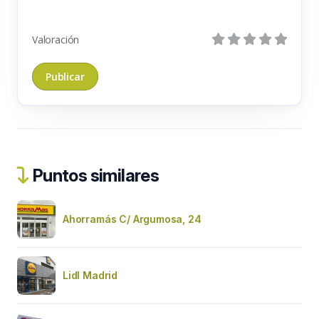
Valoración
Puntos similares
Ahorramás C/ Argumosa, 24
Lidl Madrid