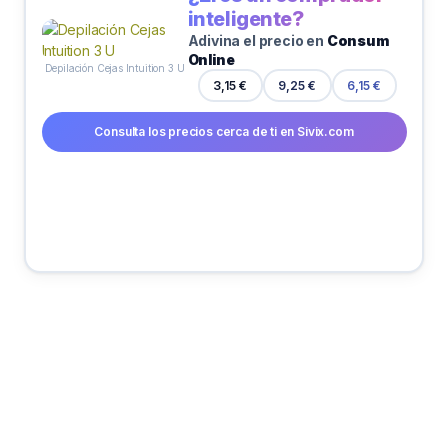
inteligente?
Adivina el precio en
Consum
Online
Depilación Cejas Intuition 3 U
9,25 €
3,15 €
6,15 €
Consulta los precios cerca de ti en Sivix.com