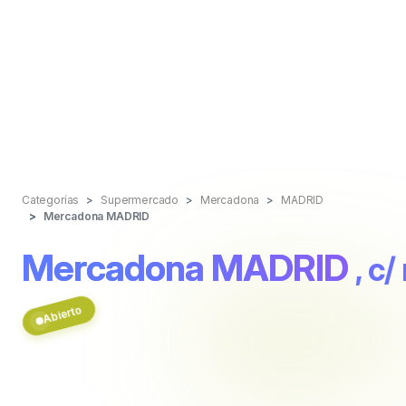
Categorías
Supermercado
Mercadona
MADRID
Mercadona MADRID
Mercadona MADRID
, c
Abierto