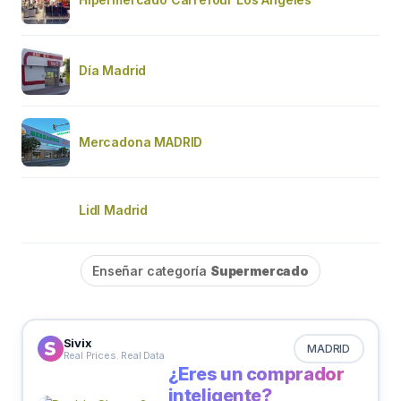
Día Madrid
Mercadona MADRID
Lidl Madrid
Enseñar categoría
Supermercado
Sivix
MADRID
Real Prices. Real Data
¿Eres un comprador
inteligente?