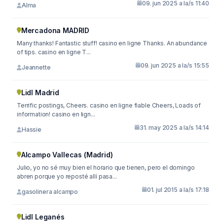
09. jun 2025 a la/s 11:40
Alma
Mercadona MADRID
Many thanks! Fantastic stuff! casino en ligne Thanks. An abundance
of tips. casino en ligne T...
09. jun 2025 a la/s 15:55
Jeannette
Lidl Madrid
Terrific postings, Cheers. casino en ligne fiable Cheers, Loads of
information! casino en lign...
31. may 2025 a la/s 14:14
Hassie
Alcampo Vallecas (Madrid)
Julio, yo no sé muy bien el horario que tienen, pero el domingo
abren porque yo reposté allí pasa...
01. jul 2015 a la/s 17:18
gasolinera alcampo
Lidl Leganés