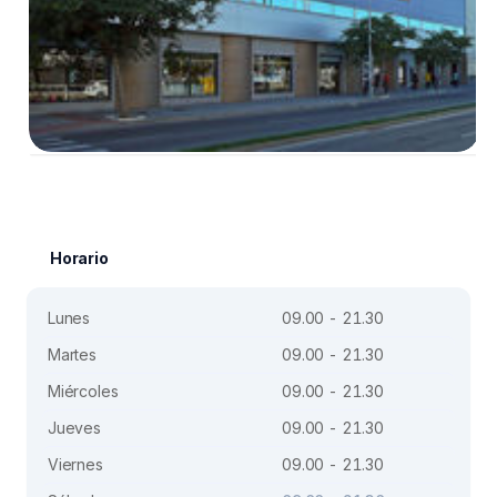
Horario
Lunes
09.00 - 21.30
Martes
09.00 - 21.30
Miércoles
09.00 - 21.30
Jueves
09.00 - 21.30
Viernes
09.00 - 21.30