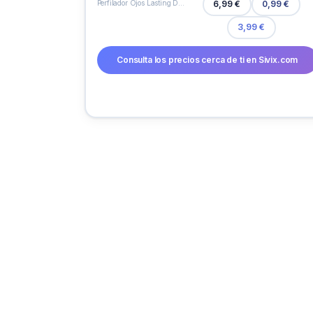
Perfilador Ojos Lasting Drama Negro 1 U
6,99 €
0,99 €
3,99 €
Consulta los precios cerca de ti en Sivix.com