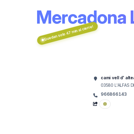
Mercadona L
Quedan solo 47 min al cierre!
cami vell d' alte
03580
L'ALFAS D
966866143