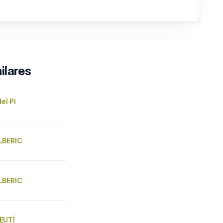
ilares
del Pí
LBERIC
LBERIC
EUTÍ