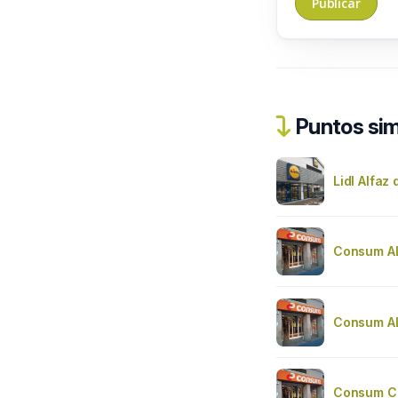
Puntos sim
Lidl Alfaz 
Consum A
Consum A
Consum C