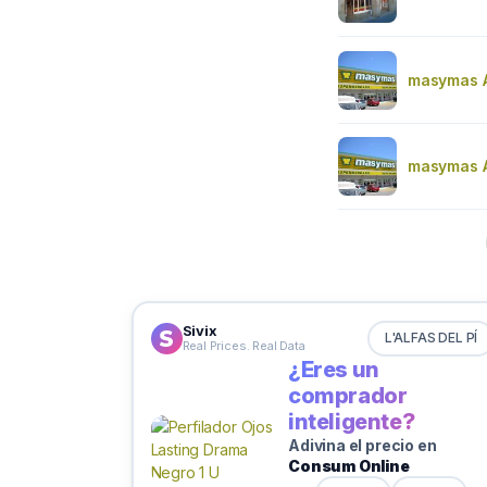
masymas A
masymas Al
Sivix
L'ALFAS DEL PÍ
Real Prices. Real Data
¿Eres un
comprador
inteligente?
Adivina el precio en
Consum Online