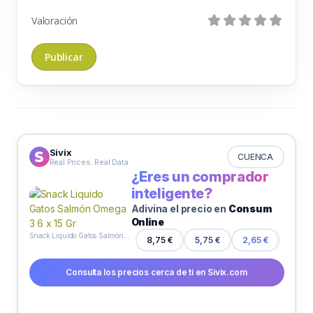
Valoración
Sivix
CUENCA
Real Prices. Real Data
¿Eres un comprador
inteligente?
Adivina el precio en
Consum
Online
Snack Liquido Gatos Salmón Omega 3 6 x 15 Gr
8,75 €
5,75 €
2,65 €
Consulta los precios cerca de ti en Sivix.com