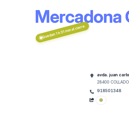
Mercadona
Quedan 1 h 31 min al cierre
avda. juan carlo
28400
COLLADO 
918501348