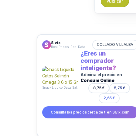
Sivix
COLLADO VILLALBA
Real Prices. Real Data
¿Eres un
comprador
inteligente?
Adivina el precio en
Consum Online
Snack Liquido Gatos Salmón Omega 3 6 x 15 Gr
8,75 €
5,75 €
2,65 €
Consulta los precios cerca de ti en Sivix.com