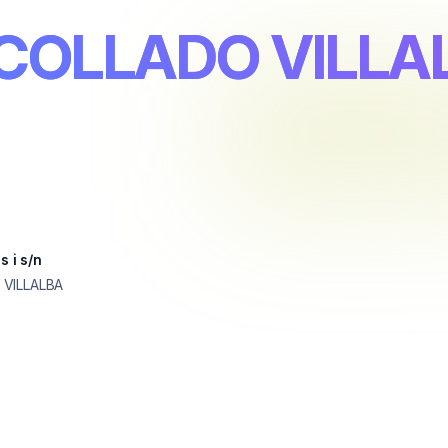
 COLLADO VILLA
s i s/n
VILLALBA