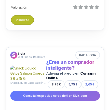
Valoración
Sivix
BADALONA
Real Prices. Real Data
¿Eres un comprador
inteligente?
Adivina el precio en
Consum
Online
Snack Liquido Gatos Salmón Omega 3 6 x 15 Gr
8,75 €
5,75 €
2,65 €
Consulta los precios cerca de ti en Sivix.com