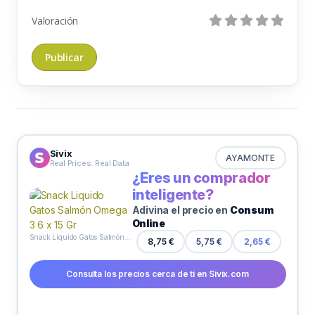
Valoración
Sivix
AYAMONTE
Real Prices. Real Data
¿Eres un comprador
inteligente?
Adivina el precio en
Consum
Online
Snack Liquido Gatos Salmón Omega 3 6 x 15 Gr
8,75 €
5,75 €
2,65 €
Consulta los precios cerca de ti en Sivix.com